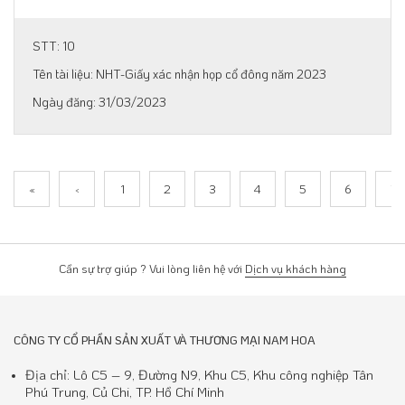
10
NHT-Giấy xác nhận họp cổ đông năm 2023
31/03/2023
«
‹
1
2
3
4
5
6
7
Cần sự trợ giúp ? Vui lòng liên hệ với
Dịch vụ khách hàng
CÔNG TY CỔ PHẦN SẢN XUẤT VÀ THƯƠNG MẠI NAM HOA
Địa chỉ: Lô C5 – 9, Đường N9, Khu C5, Khu công nghiệp Tân
Phú Trung, Củ Chi, TP. Hồ Chí Minh