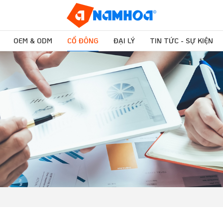
OEM & ODM
CỔ ĐÔNG
ĐẠI LÝ
TIN TỨC - SỰ KIỆN