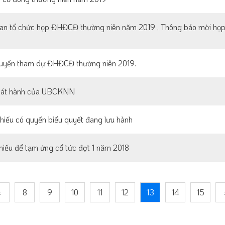
gian tổ chức họp ĐHĐCĐ thường niên năm 2019 , Thông báo mời h
quyền tham dự ĐHĐCĐ thường niên 2019.
phát hành của UBCKNN
hiếu có quyền biểu quyết đang lưu hành
iếu để tạm ứng cổ tức đợt 1 năm 2018
‹
8
9
10
11
12
13
14
15