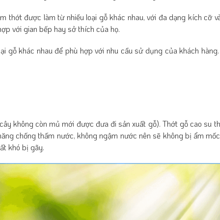
hẩm
thớt
được làm từ nhiều loại gỗ khác nhau, với đa dạng kích cỡ v
ợp với gian bếp hay sở thích của họ.
oại gỗ khác nhau để phù hợp với nhu cầu sử dụng của khách hàng. 
cây không còn mủ mới được đưa đi sản xuất gỗ). Thớt gỗ cao su thâ
khả năng chống thấm nước, không ngậm nước nên sẽ không bị ẩm mố
t khó bị gãy.