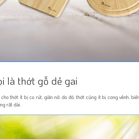
 là thớt gỗ dẻ gai
 thớt ít bị co rút, giãn nở, do đó, thớt cũng ít bị cong vênh, bi
ng rất dài.