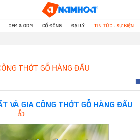
OEM & ODM
CỔ ĐÔNG
ĐẠI LÝ
TIN TỨC - SỰ KIỆN
 CÔNG THỚT GỖ HÀNG ĐẦU
ẤT VÀ GIA CÔNG THỚT GỖ HÀNG ĐẦU
👍