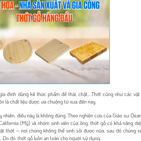
 gia đình dùng kê thức phẩm để thái, chặt,…Thớt cũng như các vật
uôn là chất liệu được ưa chuộng từ xưa đến nay.
y nhiên, điều này là không đúng. Theo nghiên cứu của Giáo sư Dean
alifornia (Mỹ) và nhóm sinh viên của ông, thớt gỗ có khả năng diệ
mặt thớt – nơi chúng không thể sinh sôi được nữa, sau đó chúng s
. Do đó, thớt gỗ luôn an toàn cho người sử dụng.