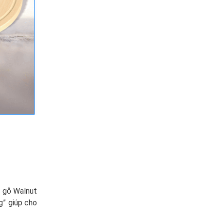
c gỗ Walnut
g” giúp cho