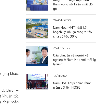
tham vọng số 1 sản xuất đồ
gỗ
26/04/2022
Nam Hoa (NHT) đặt kế
hoạch lợi nhuận tăng 53%,
chia cổ tức 30%
25/01/2022
Câu chuyện về người kế
nghiệp ở Nam Hoa với triết lý
lạ lùng
 dụng khác,
13/11/2021
Nam Hoa Toys chính thức
niêm yết lên HOSE
 O. Cliver –
t khuẩn tốt.
ẽ chết hoàn