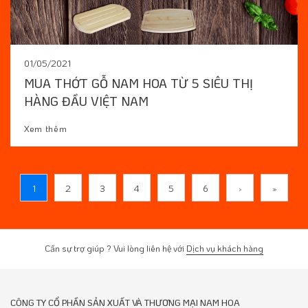
01/05/2021
MUA THỚT GỖ NAM HOA TỪ 5 SIÊU THỊ
HÀNG ĐẦU VIỆT NAM
Xem thêm
1
2
3
4
5
6
›
»
Cần sự trợ giúp ? Vui lòng liên hệ với
Dịch vụ khách hàng
CÔNG TY CỔ PHẦN SẢN XUẤT VÀ THƯƠNG MẠI NAM HOA